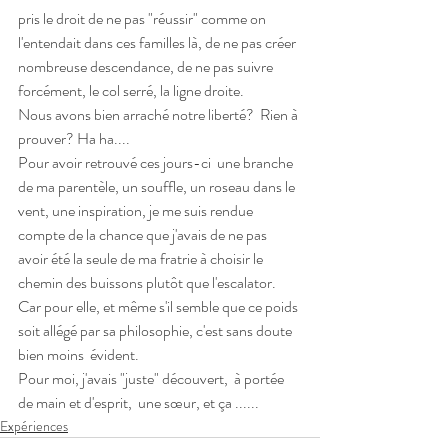
pris le droit de ne pas "réussir" comme on 
l'entendait dans ces familles là, de ne pas créer 
nombreuse descendance, de ne pas suivre 
forcément, le col serré, la ligne droite.
Nous avons bien arraché notre liberté?  Rien à 
prouver? Ha ha....
Pour avoir retrouvé ces jours-ci  une branche 
de ma parentèle, un souffle, un roseau dans le 
vent, une inspiration, je me suis rendue 
compte de la chance que j'avais de ne pas 
avoir été la seule de ma fratrie à choisir le 
chemin des buissons plutôt que l'escalator.  
Car pour elle, et même s'il semble que ce poids 
soit allégé par sa philosophie, c'est sans doute 
bien moins  évident.
Pour moi, j'avais "juste" découvert,  à portée 
de main et d'esprit,  une sœur, et ça ......
Expériences