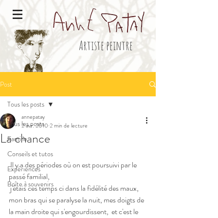
Artiste peintre
Post
Tous les posts
annepatay
Tous les posts
2 avr. 2010
2 min de lecture
La chance
Famille
Conseils et tutos
 Il y a des périodes où on est poursuivi par le 
Expériences
passé familial,
Boîte à souvenirs
 j'étais ces temps ci dans la fidélité des maux,
mon bras qui se paralyse la nuit, mes doigts de 
la main droite qui s'engourdissent,  et c'est le 