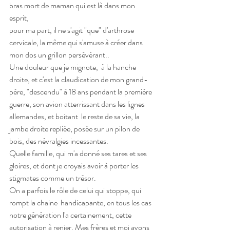
bras mort de maman qui est là dans mon 
esprit,
pour ma part, il ne s'agit "que" d'arthrose 
cervicale, la même qui s'amuse à créer dans 
mon dos un grillon persévérant..
Une douleur que je mignote,  à la hanche 
droite, et c'est la claudication de mon grand-
père, "descendu" à 18 ans pendant la première 
guerre, son avion atterrissant dans les lignes 
allemandes, et boitant  le reste de sa vie, la 
jambe droite repliée, posée sur un pilon de 
bois, des névralgies incessantes.
Quelle famille, qui m'a donné ses tares et ses 
gloires, et dont je croyais avoir à porter les 
stigmates comme un trésor.
On a parfois le rôle de celui qui stoppe, qui 
rompt la chaine  handicapante, en tous les cas 
notre génération l'a certainement, cette 
autorisation à renier. Mes frères et moi avons 