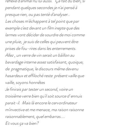
réflexe d'animal nu lui aussi.   Ça fait du bien, si 
pendant quelques secondes je n'ai pensé à 
presque rien, ou pas tenté d'analyser.. 
Les choses m'échappent à tel point que par 
exemple c'est devant un film inepte que des 
larmes vont décider de sourdre de moi comme 
une pluie,  je suis de celles qui peuvent être 
prises de fou-rires dans les enterrements.
Allez , un verre de vin serait un bâillon au 
bavardage interne assez satisfaisant, quoique, 
de  pragmatique, le discours même devenu 
hasardeux et effiloché reste  présent vaille que 
vaille, soyons honnêtes
Je finirais par tester un second, voire un 
troisième verre bien qu'il soit source d' ennuis 
parait-il.  Mais là encore le cervordinateur 
m'invective et me menace, ma raison raisonne 
raisonnablement, quel embarras....
Et vous ça va bien?