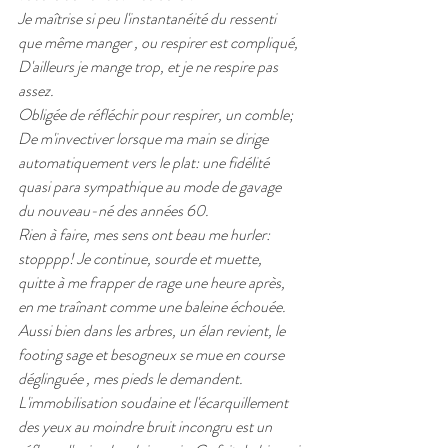
Je maîtrise si peu l'instantanéité du ressenti 
que même manger , ou respirer est compliqué, 
D'ailleurs je mange trop, et je ne respire pas 
assez.
Obligée de réfléchir pour respirer, un comble;
De m'invectiver lorsque ma main se dirige 
automatiquement vers le plat: une fidélité 
quasi para sympathique au mode de gavage 
du nouveau-né des années 60.
Rien à faire, mes sens ont beau me hurler: 
stopppp! Je continue, sourde et muette, 
quitte à me frapper de rage une heure après, 
en me traînant comme une baleine échouée.
Aussi bien dans les arbres, un élan revient, le 
footing sage et besogneux se mue en course 
déglinguée , mes pieds le demandent.  
L'immobilisation soudaine et l'écarquillement 
des yeux au moindre bruit incongru est un 