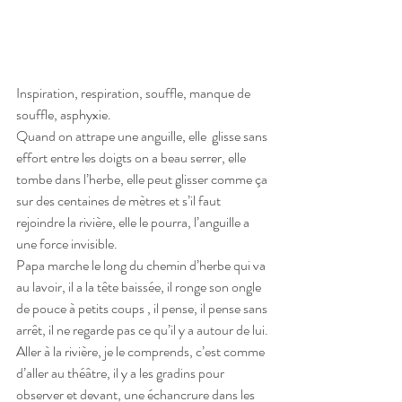
Inspiration, respiration, souffle, manque de 
souffle, asphyxie.
Quand on attrape une anguille, elle  glisse sans 
effort entre les doigts on a beau serrer, elle 
tombe dans l’herbe, elle peut glisser comme ça 
sur des centaines de mètres et s’il faut 
rejoindre la rivière, elle le pourra, l’anguille a 
une force invisible.
Papa marche le long du chemin d’herbe qui va 
au lavoir, il a la tête baissée, il ronge son ongle 
de pouce à petits coups , il pense, il pense sans 
arrêt, il ne regarde pas ce qu’il y a autour de lui. 
Aller à la rivière, je le comprends, c’est comme 
d’aller au théâtre, il y a les gradins pour 
observer et devant, une échancrure dans les 