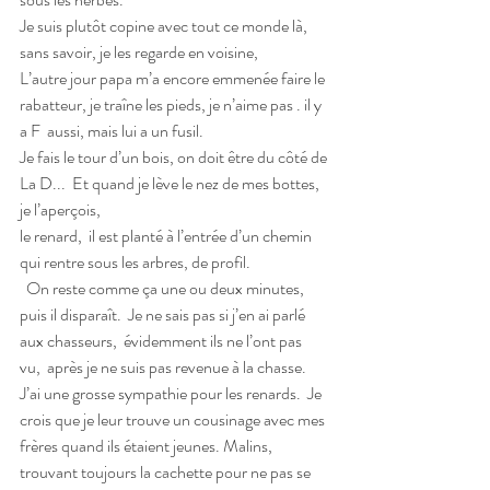
Je suis plutôt copine avec tout ce monde là,  
sans savoir, je les regarde en voisine,
L’autre jour papa m’a encore emmenée faire le 
rabatteur, je traîne les pieds, je n’aime pas . il y 
a F  aussi, mais lui a un fusil.
Je fais le tour d’un bois, on doit être du côté de 
La D...  Et quand je lève le nez de mes bottes, 
je l’aperçois,
le renard,  il est planté à l’entrée d’un chemin 
qui rentre sous les arbres, de profil. 
  On reste comme ça une ou deux minutes, 
puis il disparaît.  Je ne sais pas si j’en ai parlé 
aux chasseurs,  évidemment ils ne l’ont pas 
vu,  après je ne suis pas revenue à la chasse.
J’ai une grosse sympathie pour les renards.  Je 
crois que je leur trouve un cousinage avec mes 
frères quand ils étaient jeunes. Malins, 
trouvant toujours la cachette pour ne pas se 