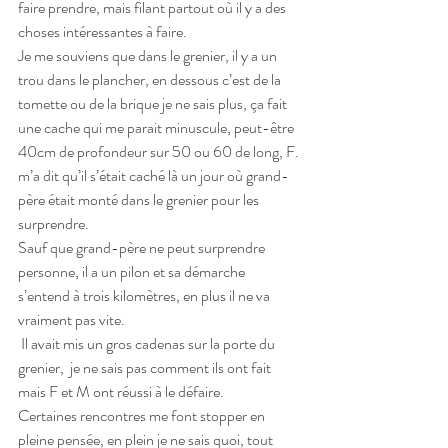
faire prendre, mais filant partout où il y a des 
choses intéressantes à faire.
Je me souviens que dans le grenier, il y a un 
trou dans le plancher, en dessous c’est de la 
tomette ou de la brique je ne sais plus, ça fait 
une cache qui me parait minuscule, peut-être 
40cm de profondeur sur 50 ou 60 de long, F. 
m’a dit qu’il s’était caché là un jour où grand-
père était monté dans le grenier pour les 
surprendre. 
Sauf que grand-père ne peut surprendre 
personne, il a un pilon et sa démarche 
s’entend à trois kilomètres, en plus il ne va 
vraiment pas vite.
 Il avait mis un gros cadenas sur la porte du 
grenier,  je ne sais pas comment ils ont fait 
mais F et M ont réussi à le défaire.
Certaines rencontres me font stopper en 
pleine pensée, en plein je ne sais quoi, tout 