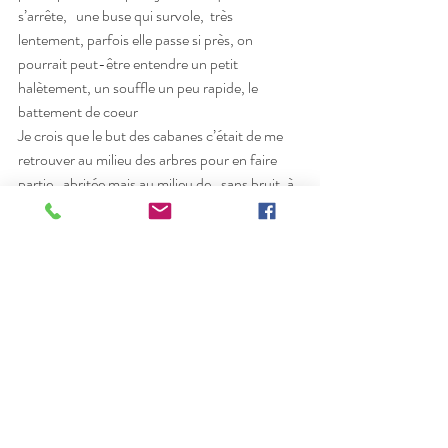
s’arrête,   une buse qui survole,  très 
lentement, parfois elle passe si près, on 
pourrait peut-être entendre un petit 
halètement, un souffle un peu rapide, le 
battement de coeur 
Je crois que le but des cabanes c’était de me 
retrouver au milieu des arbres pour en faire 
partie , abritée mais au milieu de , sans bruit, à 
l‘affût, je suis bien, à l’affût, je sais ne pas 
bouger du tout, et ne faire aucun bruit, juste 
les yeux comme des phares, ou des caméras . 
écarquillés pour tout voir, c’est pour ça que je 
n’aime pas les cabanes trop bien faites, toutes 
fermées, on ne voit plus rien,
L’idéal, c’est un plancher dans les branches, 
dans le feuillage 
Expériences