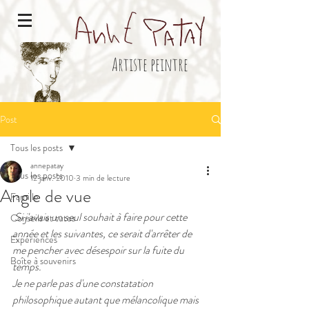
Artiste peintre
Post
Tous les posts
annepatay
Tous les posts
12 janv. 2010
3 min de lecture
Angle de vue
Famille
Si j'avais un seul souhait à faire pour cette 
Conseils et tutos
année et les suivantes, ce serait d'arrêter de 
Expériences
me pencher avec désespoir sur la fuite du 
Boîte à souvenirs
temps.
Je ne parle pas d'une constatation 
philosophique autant que mélancolique mais 