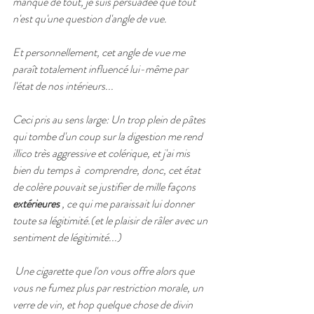
manque de tout, je suis persuadée que tout 
n'est qu'une question d'angle de vue.
Et personnellement, cet angle de vue me 
paraît totalement influencé lui-même par 
l'état de nos intérieurs...
Ceci pris au sens large: Un trop plein de pâtes  
qui tombe d'un coup sur la digestion me rend 
illico très aggressive et colérique, et j'ai mis 
bien du temps à  comprendre, donc, cet état 
de colère pouvait se justifier de mille façons 
extérieures
 , ce qui me paraissait lui donner 
toute sa légitimité.(et le plaisir de râler avec un 
sentiment de légitimité...)
 Une cigarette que l'on vous offre alors que 
vous ne fumez plus par restriction morale, un 
verre de vin, et hop quelque chose de divin 