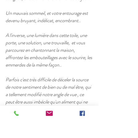
Un mauvais sommeil, et votre entourage est 
devenu bruyant, indélicat, encombrant..
A l'inverse, une lumière dans cette toile, une 
porte, une solution, une trouvaille,  et vous 
parcourez en chantonnant la maison, 
affrontez les embouteillages avec le sourire, les 
emmerdes de la même façon..
Parfois c'est très difficile de déceler la source 
de notre sentiment de bien ou de mal être, qui 
a tellement modifié notre angle de vue , ce 
peut être aussi imbécile qu'un aliment qui ne 
vous convient pas, une odeur même faible qui 
a brouillé vos sens...
Chaque heure du jour a son humeur, son 