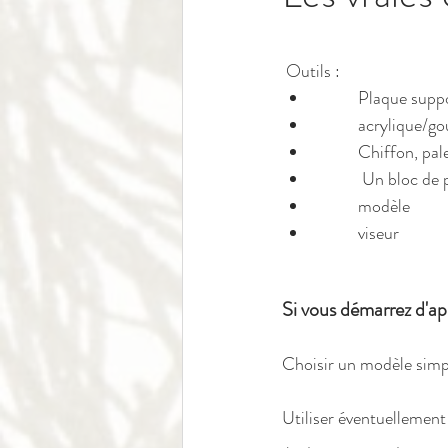
 Outils :  
 	acrylique/g
 	Chiffon, pal
           Un b
 	modèle  	
 	viseur
Si vous démarrez d'ap
Choisir un modèle simple
Utiliser éventuellement