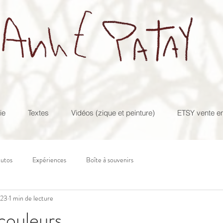
ie
Textes
Vidéos (zique et peinture)
ETSY vente en
tutos
Expériences
Boîte à souvenirs
023
1 min de lecture
 couleurs