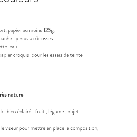
 	Plaque support, papier au moins 125g,  	
ouache   pinceaux/brosses
ette, eau
loc de papier croquis  pour les essais de teinte
rès nature
, bien éclairé : fruit , légume , objet
 le viseur pour mettre en place la composition, 