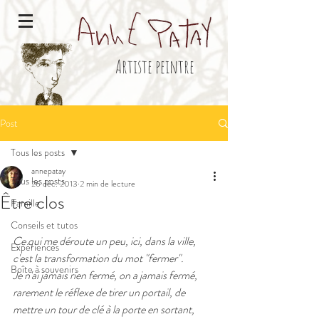
Artiste peintre
Post
Tous les posts
annepatay
Tous les posts
26 déc. 2013
2 min de lecture
Être clos
Famille
Conseils et tutos
Ce qui me déroute un peu, ici, dans la ville, 
Expériences
c'est la transformation du mot "fermer".
Boîte à souvenirs
Je n'ai jamais rien fermé, on a jamais fermé, 
rarement le réflexe de tirer un portail, de 
mettre un tour de clé à la porte en sortant, 