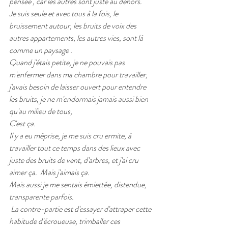
pensée , car les autres sont juste au dehors.
Je suis seule et avec tous à la fois, le 
bruissement autour, les bruits de voix des 
autres appartements, les autres vies, sont là 
comme un paysage .  
Quand j'étais petite, je ne pouvais pas 
m'enfermer dans ma chambre pour travailler, 
j'avais besoin de laisser ouvert pour entendre 
les bruits, je ne m'endormais jamais aussi bien 
qu'au milieu de tous, 
C'est ça. 
Il y a eu méprise, je me suis cru ermite, à 
travailler tout ce temps dans des lieux avec 
juste des bruits de vent, d'arbres, et j'ai cru 
aimer ça.  Mais j'aimais ça.  
Mais aussi je me sentais émiettée, distendue, 
transparente parfois.  
 La contre-partie est d'essayer d'attraper cette 
habitude d'écroueuse, trimballer ces 