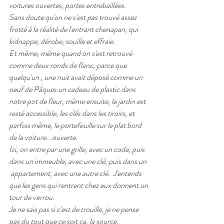
voitures ouvertes, portes entrebaillées.
Sans doute qu'on ne s'est pas trouvé assez 
frotté à la réalité de l'entrant chenapan, qui 
kidnappe, dérobe, souille et effraie.  
Et même, même quand on s'est retrouvé 
comme deux ronds de flanc, parce que 
quelqu'un , une nuit avait déposé comme un 
oeuf de Pâques un cadeau de plastic dans 
notre pot de fleur, même ensuite, le jardin est 
resté accessible, les clés dans les tiroirs, et 
parfois même, le portefeuille sur le plat bord 
de la voiture...ouverte.
Ici, on entre par une grille, avec un code, puis 
dans un immeuble, avec une clé, puis dans un 
 appartement, avec une autre clé.  J'entends 
que les gens qui rentrent chez eux donnent un 
tour de verrou.  
Je ne sais pas si c'est de trouille, je ne pense 
pas du tout que ce soit ça, la source. 